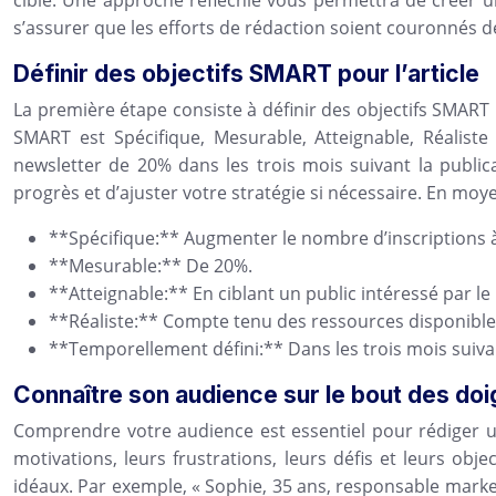
cible. Une approche réfléchie vous permettra de créer u
s’assurer que les efforts de rédaction soient couronnés de
Définir des objectifs SMART pour l’article
La première étape consiste à définir des objectifs SMART po
SMART est Spécifique, Mesurable, Atteignable, Réaliste
newsletter de 20% dans les trois mois suivant la publica
progrès et d’ajuster votre stratégie si nécessaire. En mo
**Spécifique:** Augmenter le nombre d’inscriptions à
**Mesurable:** De 20%.
**Atteignable:** En ciblant un public intéressé par l
**Réaliste:** Compte tenu des ressources disponible
**Temporellement défini:** Dans les trois mois suivan
Connaître son audience sur le bout des do
Comprendre votre audience est essentiel pour rédiger un
motivations, leurs frustrations, leurs défis et leurs obj
idéaux. Par exemple, « Sophie, 35 ans, responsable mark