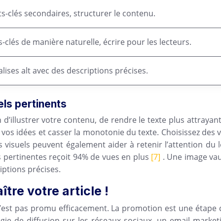
ts-clés secondaires, structurer le contenu.
s-clés de manière naturelle, écrire pour les lecteurs.
alises alt avec des descriptions précises.
els pertinents
 d’illustrer votre contenu, de rendre le texte plus attrayant
vos idées et casser la monotonie du texte. Choisissez des vis
s visuels peuvent également aider à retenir l’attention du
es pertinentes reçoit 94% de vues en plus
[7]
. Une image vau
iptions précises.
tre votre article !
n’est pas promu efficacement. La promotion est une étape cr
tégie de diffusion sur les réseaux sociaux, un email market