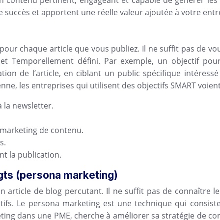
n contenu pertinent, engageant et capable de générer les
 succès et apportent une réelle valeur ajoutée à votre entr
ur chaque article que vous publiez. Il ne suffit pas de vouloi
 et Temporellement défini. Par exemple, un objectif pou
tion de l’article, en ciblant un public spécifique intéres
yenne, les entreprises qui utilisent des objectifs SMART voi
 la newsletter.
e marketing de contenu.
s.
t la publication.
igts (persona marketing)
 article de blog percutant. Il ne suffit pas de connaître 
ectifs. Le persona marketing est une technique qui consist
eting dans une PME, cherche à améliorer sa stratégie de 