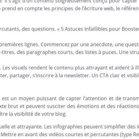
e. Il s’agit d’un contenu soigneusement conçu pour capter l
sé prend en compte les principes de l’écriture web, le référenc
ercutants, des questions. « 5 Astuces Infaillibles pour Boost
s premières lignes. Commencez par une anecdote, une quest
s-titres, des paragraphes courts, des listes à puces. Une stru
. Les visuels rendent le contenu plus attrayant et aident à il
er, partager, s’inscrire à la newsletter. Un CTA clair et visib
 est un moyen puissant de capter l’attention et de transm
exte brut et peuvent susciter des émotions et des réactions 
re la visibilité de votre blog.
lle et attrayante. Les infographies peuvent simplifier des 
g. Mettre en avant des vidéos courtes et percutantes (type Re