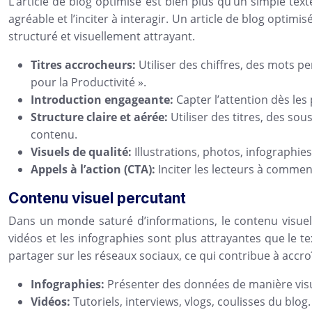
L’article de blog optimisé est bien plus qu’un simple text
agréable et l’inciter à interagir. Un article de blog optimi
structuré et visuellement attrayant.
Titres accrocheurs:
Utiliser des chiffres, des mots p
pour la Productivité ».
Introduction engageante:
Capter l’attention dès le
Structure claire et aérée:
Utiliser des titres, des sou
contenu.
Visuels de qualité:
Illustrations, photos, infographies
Appels à l’action (CTA):
Inciter les lecteurs à comment
Contenu visuel percutant
Dans un monde saturé d’informations, le contenu visuel
vidéos et les infographies sont plus attrayantes que le t
partager sur les réseaux sociaux, ce qui contribue à accroît
Infographies:
Présenter des données de manière visue
Vidéos:
Tutoriels, interviews, vlogs, coulisses du blo