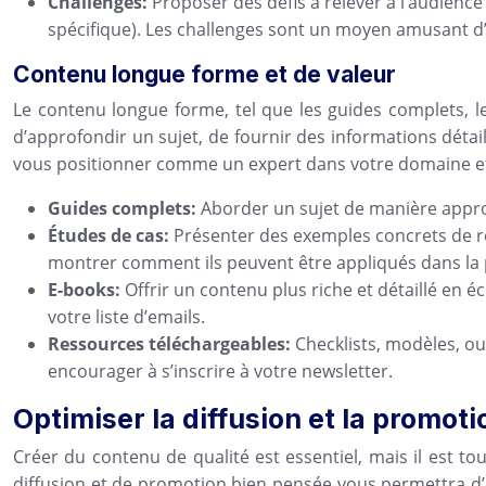
Challenges:
Proposer des défis à relever à l’audienc
spécifique). Les challenges sont un moyen amusant d’
Contenu longue forme et de valeur
Le contenu longue forme, tel que les guides complets, le
d’approfondir un sujet, de fournir des informations dét
vous positionner comme un expert dans votre domaine et r
Guides complets:
Aborder un sujet de manière appro
Études de cas:
Présenter des exemples concrets de ré
montrer comment ils peuvent être appliqués dans la 
E-books:
Offrir un contenu plus riche et détaillé en 
votre liste d’emails.
Ressources téléchargeables:
Checklists, modèles, ou
encourager à s’inscrire à votre newsletter.
Optimiser la diffusion et la promot
Créer du contenu de qualité est essentiel, mais il est t
diffusion et de promotion bien pensée vous permettra d’att